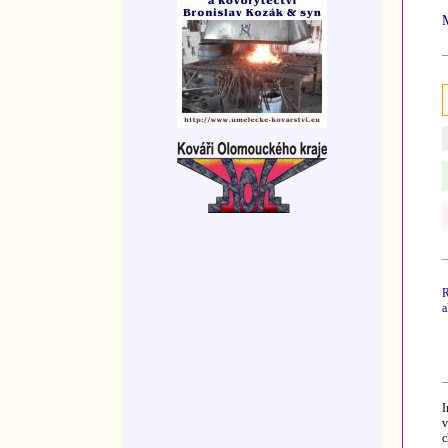
R
a
I
v
c