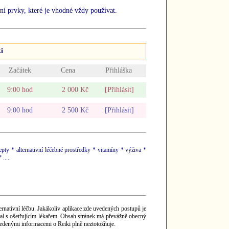
prvky, které je vhodné vždy používat.
i
Začátek
Cena
Přihláška
9:00 hod
2 000 Kč
[Přihlásit]
9:00 hod
2 500 Kč
[Přihlásit]
ty * alternativní léčebné prostředky * vitamíny * výživa *
.....
rnativní léčbu. Jakákoliv aplikace zde uvedených postupů je
val s ošetřujícím lékařem. Obsah stránek má převážně obecný
uvedenými informacemi o Reiki plně neztotožňuje.