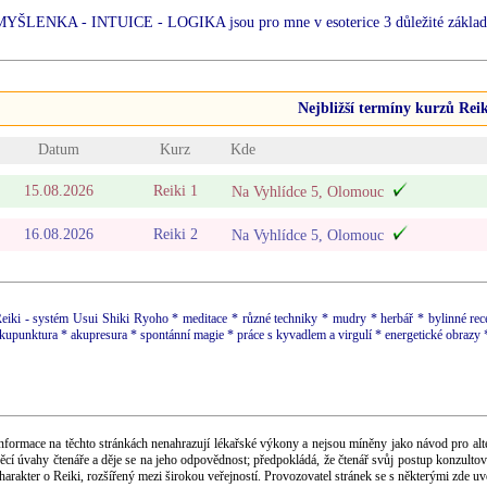
MYŠLENKA - INTUICE - LOGIKA jsou pro mne v esoterice 3 důležité základní 
Nejbližší termíny kurzů Reik
Datum
Kurz
Kde
15.08.2026
Reiki 1
Na Vyhlídce 5, Olomouc
16.08.2026
Reiki 2
Na Vyhlídce 5, Olomouc
eiki - systém Usui Shiki Ryoho * meditace * různé techniky * mudry * herbář * bylinné recep
kupunktura * akupresura * spontánní magie * práce s kyvadlem a virgulí * energetické obrazy * 
nformace na těchto stránkách nenahrazují lékařské výkony a nejsou míněny jako návod pro alte
ěcí úvahy čtenáře a děje se na jeho odpovědnost; předpokládá, že čtenář svůj postup konzulto
harakter o Reiki, rozšířený mezi širokou veřejností. Provozovatel stránek se s některými zde 