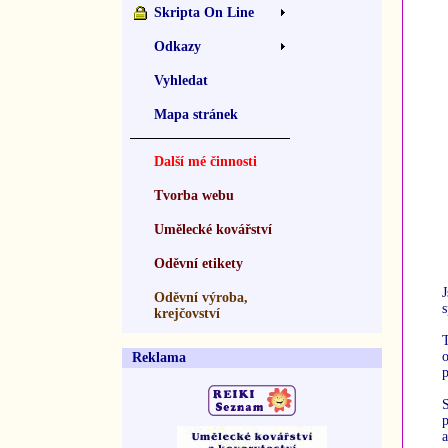
Skripta On Line
Odkazy
Vyhledat
Mapa stránek
Další mé činnosti
Tvorba webu
Umělecké kovářství
Oděvní etikety
Oděvní výroba,
s
krejčovství
Reklama
p
p
a