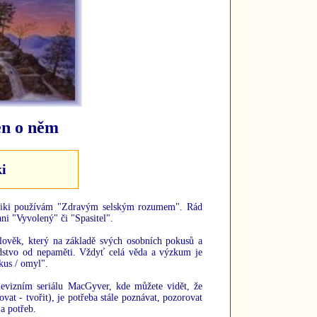
en o něm
i
 Reiki používám "Zdravým selským rozumem". Rád
ni "Vyvolený" či "Spasitel".
člověk, který na základě svých osobních pokusů a
lidstvo od nepaměti. Vždyť celá věda a výzkum je
kus / omyl".
evizním seriálu MacGyver, kde můžete vidět, že
vat - tvořit), je potřeba stále poznávat, pozorovat
a potřeb.