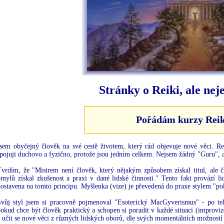
Stránky o Reiki, ale nej
Pořádám
kurzy Reik
Jsem obyčejný člověk na své cestě životem, který rád objevuje nové věci.
pojuji duchovo a fyzično, protože jsou jedním celkem. Nejsem žádný "Guru", a
Tvrdím, že "Mistrem není člověk, který nějakým způsobem získal titul, ale 
omylů získal zkušenost a praxi v dané lidské činnosti." Tento fakt provází 
ostavena na tomto principu. Myšlenka (vize) je převedená do praxe stylem "po
Svůj styl jsem si pracovně pojmenoval "Esoterický MacGyverismus" - po tel
okud chce být člověk praktický a schopen si poradit v každé situaci (improvizo
 učit se nové věci z různých lidských oborů, dle svých momentálních možností 